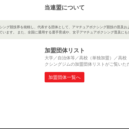
当連盟について
シング競技界を統轄し、代表する団体として、アマチュアボクシング競技の普及お
ています。 また、全国に通用する選手育成や、女子アマチュアボクシング普及にも
加盟団体リスト
大学／自治体等／高校（単独加盟）／高校
クシングジムの加盟団体リストがご覧いた
加盟団体一覧へ