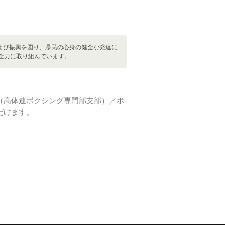
よび振興を図り、県民の心身の健全な発達に
全力に取り組んでいます。
（高体連ボクシング専門部支部）／ボ
だけます。